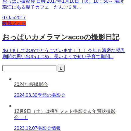
おっぱい撮影会 日時 2017年1月10日（火）10：30～ 場所
瑞江にある親子カフェ「だんご３兄...
07
Jan
2017
授乳フォト
おっぱいカメラマンaccoの撮影日記
あけましておめでとうございます！！！ 今年も濃密な授乳
期間の思い出をはじめ、長いようで短い子育て期間...
2024年桜撮影会
2024.03.30
季節の撮影会
12月9日（土）は授乳フォト撮影会＆年賀状撮影
会！！
2023.12.07
撮影会情報