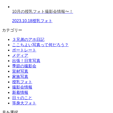
10月の授乳フォト撮影会情報〜！
2023.10.18
授乳フォト
カテゴリー
３兄弟のアホ日記
ここちよい写真って何だろう？
ポートレート
メディア
出張！日常写真
季節の撮影会
宣材写真
家族写真
授乳フォト
撮影会情報
新着情報
日々のこと
等身大フォト
月を選択