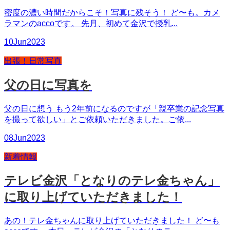
密度の濃い時間だからこそ！写真に残そう！ ど〜も。カメ
ラマンのaccoです。 先月、初めて金沢で授乳...
10
Jun
2023
出張！日常写真
父の日に写真を
父の日に想う もう2年前になるのですが「親卒業の記念写真
を撮って欲しい」とご依頼いただきました。ご依...
08
Jun
2023
新着情報
テレビ金沢「となりのテレ金ちゃん」
に取り上げていただきました！
あの！テレ金ちゃんに取り上げていただきました！ ど〜も