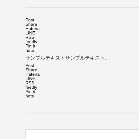
Post
Share
Hatena
LINE
RSS
feedly
Pin it
note
サンプルテキストサンプルテキスト。
Post
Share
Hatena
LINE
RSS
feedly
Pin it
note