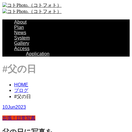
About
Plan
News
System
Gallery
Access
Application
#父の日
HOME
ブログ
#父の日
10
Jun
2023
出張！日常写真
父の日に写真を