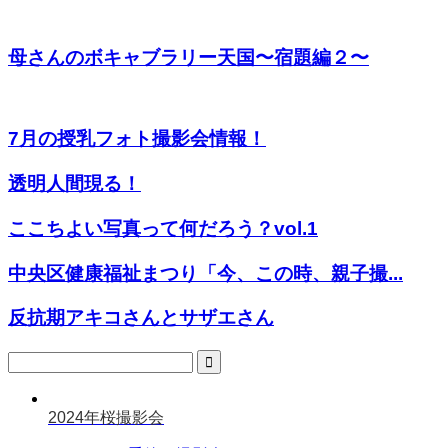
母さんのボキャブラリー天国〜宿題編２〜
7月の授乳フォト撮影会情報！
透明人間現る！
ここちよい写真って何だろう？vol.1
中央区健康福祉まつり「今、この時、親子撮...
反抗期アキコさんとサザエさん
2024年桜撮影会