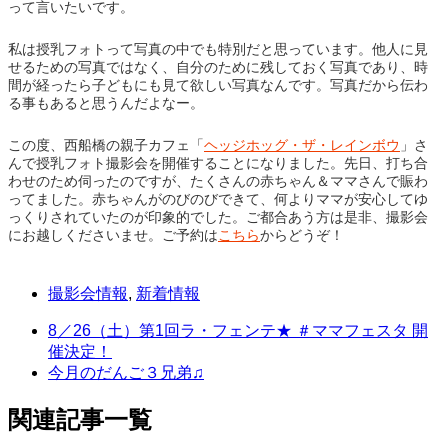
って言いたいです。
私は授乳フォトって写真の中でも特別だと思っています。他人に見
せるための写真ではなく、自分のために残しておく写真であり、時
間が経ったら子どもにも見て欲しい写真なんです。写真だから伝わ
る事もあると思うんだよなー。
この度、西船橋の親子カフェ「
ヘッジホッグ・ザ・レインボウ
」さ
んで授乳フォト撮影会を開催することになりました。先日、打ち合
わせのため伺ったのですが、たくさんの赤ちゃん＆ママさんで賑わ
ってました。赤ちゃんがのびのびできて、何よりママが安心してゆ
っくりされていたのが印象的でした。ご都合あう方は是非、撮影会
にお越しくださいませ。ご予約は
こちら
からどうぞ！
撮影会情報
,
新着情報
8／26（土）第1回ラ・フェンテ★ ＃ママフェスタ 開
催決定！
今月のだんご３兄弟♫
関連記事一覧