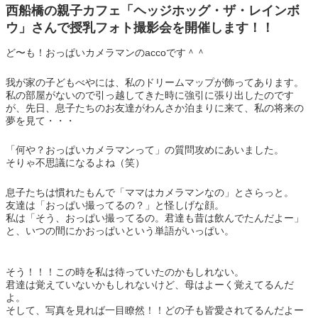
西船橋の親子カフェ「ヘッジホッグ・ザ・レインボ
ウ」さんで授乳フォト撮影会を開催します！！
ど〜も！おっぱいカメラマンのaccoです＾＾
我が家の子どもべやには、私のドリームマップが飾ってあります。
私の部屋がないので引っ越してきた時に強引に張り出したのです
が、先日、息子たちのお友達がわんさか泊まりに来て、私の将来の
夢を見て・・・
「何や？おっぱいカメラマンって」の質問攻めにあいました。
そりゃ不思議になるよね（笑）
息子たちは慣れたもんで「ママはカメラマンなの」とさらっと。
友達は「おっぱい撮ってるの？」と怪しげな顔。
私は「そう、おっぱい撮ってるの。君達も昔は飲んでたんだよー」
と、いつの間にかおっぱいという単語がいっぱい。
そう！！！この時を私は待っていたのかもしれない。
君達は覚えていないかもしれないけど、母はよーく覚えてるんだ
よ。
そして、写真を見れば一目瞭然！！どの子も皆愛されてるんだよー