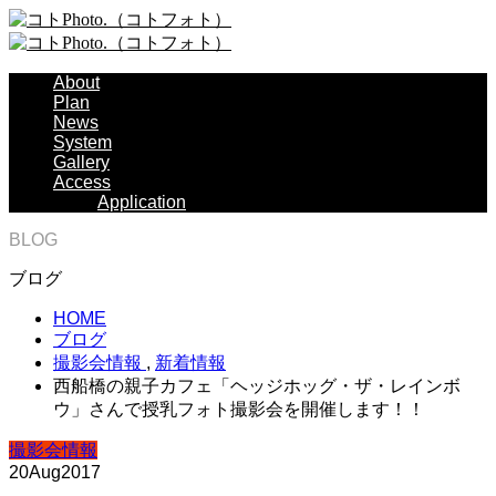
About
Plan
News
System
Gallery
Access
Application
BLOG
ブログ
HOME
ブログ
撮影会情報
,
新着情報
西船橋の親子カフェ「ヘッジホッグ・ザ・レインボ
ウ」さんで授乳フォト撮影会を開催します！！
撮影会情報
20
Aug
2017