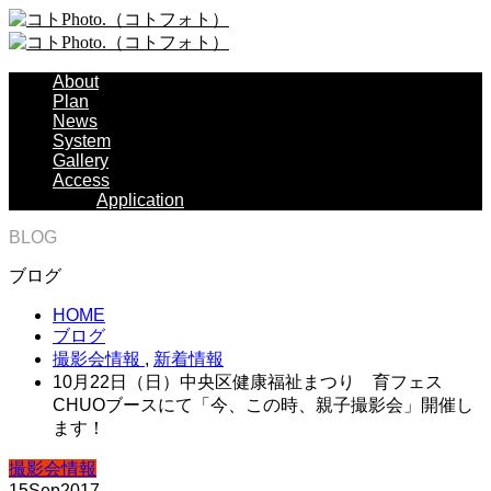
About
Plan
News
System
Gallery
Access
Application
BLOG
ブログ
HOME
ブログ
撮影会情報
,
新着情報
10月22日（日）中央区健康福祉まつり 育フェス
CHUOブースにて「今、この時、親子撮影会」開催し
ます！
撮影会情報
15
Sep
2017