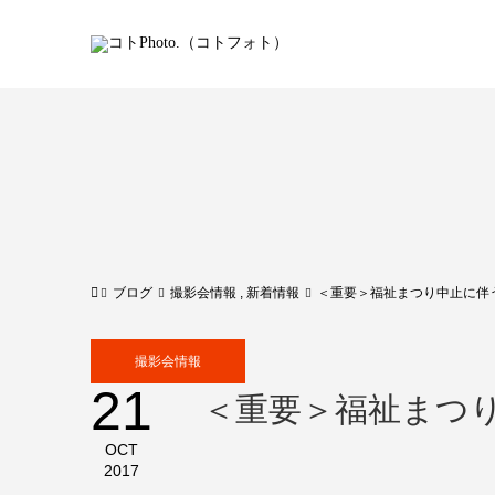
ブログ
撮影会情報
,
新着情報
＜重要＞福祉まつり中止に伴
撮影会情報
21
＜重要＞福祉まつ
OCT
2017