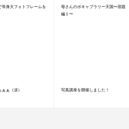
で等身大フォトフレームを
母さんのボキャブラリー天国〜宿題
編１〜
ぁぁぁ（涙）
写真講座を開催しました！