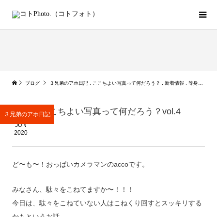
ブログ
３兄弟のアホ日記
,
ここちよい写真って何だろう？
,
新着情報
,
等身大フォト
12
ここちよい写真って何だろう？vol.4
３兄弟のアホ日記
JUN
2020
ど〜も〜！おっぱいカメラマンのaccoです。
みなさん、駄々をこねてますか〜！！！
今日は、駄々をこねていない人はこねくり回すとスッキリする
かもというお話。