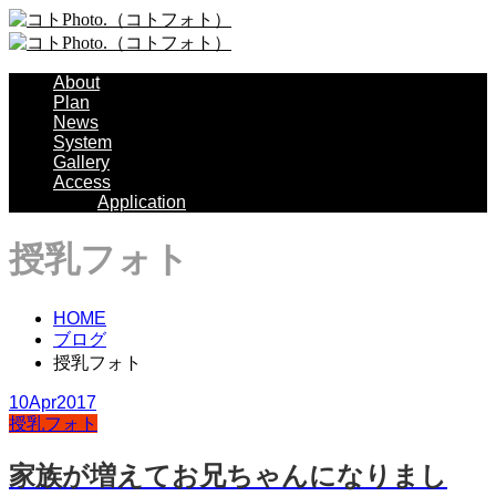
About
Plan
News
System
Gallery
Access
Application
授乳フォト
HOME
ブログ
授乳フォト
10
Apr
2017
授乳フォト
家族が増えてお兄ちゃんになりまし