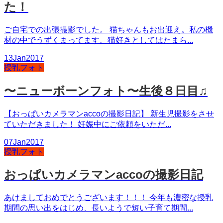
た！
ご自宅での出張撮影でした。 猫ちゃんもお出迎え。私の機
材の中でうずくまってます。猫好きとしてはたまら...
13
Jan
2017
授乳フォト
〜ニューボーンフォト〜生後８日目♫
【おっぱいカメラマンaccoの撮影日記】 新生児撮影をさせ
ていただきました！ 妊娠中にご依頼をいただ...
07
Jan
2017
授乳フォト
おっぱいカメラマンaccoの撮影日記
あけましておめでとうございます！！！ 今年も濃密な授乳
期間の思い出をはじめ、長いようで短い子育て期間...