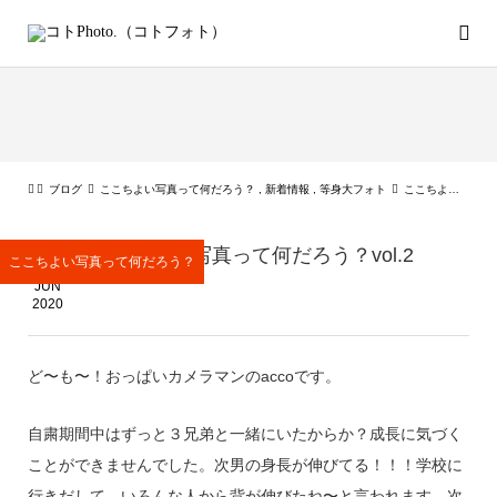
ブログ
ここちよい写真って何だろう？
,
新着情報
,
等身大フォト
ここちよい写真って何だろう？vol.2
09
ここちよい写真って何だろう？vol.2
ここちよい写真って何だろう？
JUN
2020
ど〜も〜！おっぱいカメラマンのaccoです。
自粛期間中はずっと３兄弟と一緒にいたからか？成長に気づく
ことができませんでした。次男の身長が伸びてる！！！学校に
行きだして、いろんな人から背が伸びたね〜と言われます。次