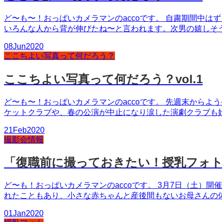
ど〜も〜！おっぱいカメラマンのaccoです。 自粛期間中
いろんな人から背が伸びたね〜と言われます。次男の嬉しそう
08
Jun
2020
ここちよい写真って何だろう？
ここちよい写真って何だろう？vol.1
ど〜も〜！おっぱいカメラマンのaccoです。 先週末から
ケットクラブや、春の公演が中止になり涙した演劇クラブも始
21
Feb
2020
撮影会情報
「復職前に撮っておきたい！授乳フォ
ど〜も！おっぱいカメラマンのaccoです。 3月7日（土
れたこともあり、小さな赤ちゃんと産後間もないお母さんの体
01
Jan
2020