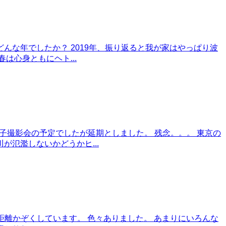
どんな年でしたか？ 2019年、振り返ると我が家はやっぱり波
心身ともにヘト...
子撮影会の予定でしたが延期としました。 残念。。。 東京の
氾濫しないかどうかヒ...
距離かぞくしています。 色々ありました。 あまりにいろんな