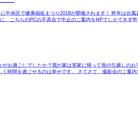
（日）に中央区で健康福祉まつり2018が開催されます！ 昨年は
に、こちらのPCの不具合で中止のご案内をHPでしかできず申し
はいかがお過ごしでしたか？我が家は実家に帰って母の引越しの
時間を過ごせるのは幸せです。 さてさて、撮影会のご案内です！