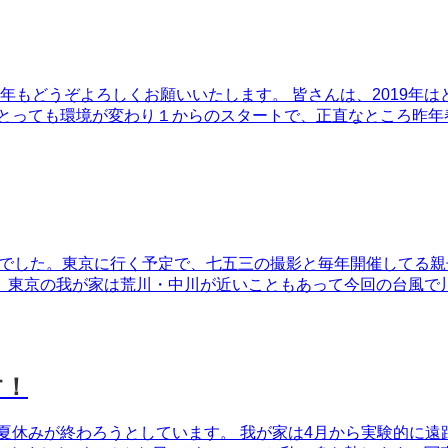
年もどうぞよろしくお願いいたします。 皆さんは、2019年は
とっても環境が変わり１からのスタートで、正直なところ昨年春は
東京でした。東京に行く予定で、七五三の撮影と毎年開催してる親
東京の我が家は荒川・中川が近いこともあって今回の台風で川が
す！
夏休みが終わろうとしています。 我が家は4月から実験的に遠