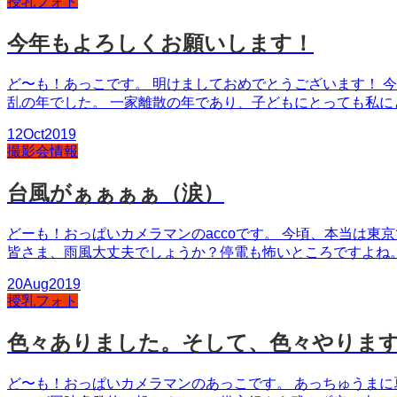
授乳フォト
今年もよろしくお願いします！
ど〜も！あっこです。 明けましておめでとうございます！ 今
乱の年でした。 一家離散の年であり、子どもにとっても私に
12
Oct
2019
撮影会情報
台風がぁぁぁぁ（涙）
どーも！おっぱいカメラマンのaccoです。 今頃、本当は
皆さま、雨風大丈夫でしょうか？停電も怖いところですよね。
20
Aug
2019
授乳フォト
色々ありました。そして、色々やりま
ど〜も！おっぱいカメラマンのあっこです。 あっちゅうまに