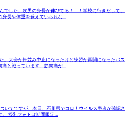
せんでした。次男の身長が伸びてる！！！学校に行きだして、
長や体重を覚えていられな...
した。大会が軒並み中止になったけど練習が再開になったバス
と戦っています。筋肉痛が...
」についてですが、本日、石川県でコロナウイルス患者が確認さ
 授乳フォトは期間限定...