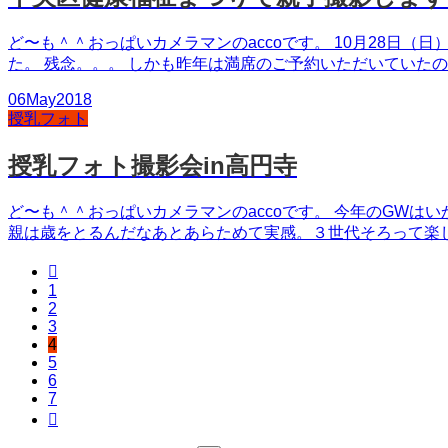
ど〜も＾＾おっぱいカメラマンのaccoです。 10月28日
た。 残念。。。 しかも昨年は満席のご予約いただいていたの
06
May
2018
授乳フォト
授乳フォト撮影会in高円寺
ど〜も＾＾おっぱいカメラマンのaccoです。 今年のGW
親は歳をとるんだなあとあらためて実感。３世代そろって楽しく

1
2
3
4
5
6
7
