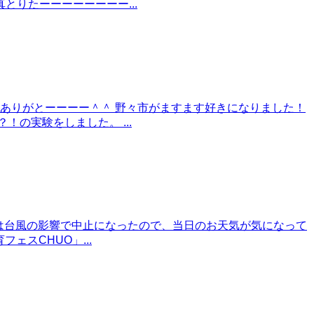
りたーーーーーーーー...
ありがとーーーー＾＾ 野々市がますます好きになりました！
の実験をしました。 ...
昨年は台風の影響で中止になったので、当日のお天気が気になって
スCHUO」...