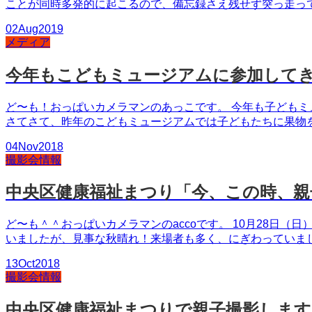
ことが同時多発的に起こるので、備忘録さえ残せず突っ走って
02
Aug
2019
メディア
今年もこどもミュージアムに参加して
ど〜も！おっぱいカメラマンのあっこです。 今年も子どもミ
さてさて、昨年のこどもミュージアムでは子どもたちに果物を撮
04
Nov
2018
撮影会情報
中央区健康福祉まつり「今、この時、親
ど〜も＾＾おっぱいカメラマンのaccoです。 10月28日
いましたが、見事な秋晴れ！来場者も多く、にぎわっていました
13
Oct
2018
撮影会情報
中央区健康福祉まつりで親子撮影します