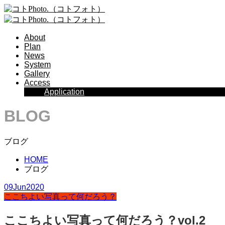
About
Plan
News
System
Gallery
Access
Application
BLOG
ブログ
HOME
ブログ
09
Jun
2020
ここちよい写真って何だろう？
ここちよい写真って何だろう？vol.2